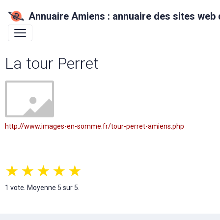
Annuaire Amiens : annuaire des sites web 
La tour Perret
http://www.images-en-somme.fr/tour-perret-amiens.php
★
★
★
★
★
1
vote. Moyenne
5
sur 5.